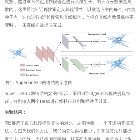
次数，超过80%的点用作候选点进行区域生长。由于点云数据是离
散的，这里通过k-近邻搜索定义其连通性，以候选点中的每个点作为
种子点，迭代进行k近邻搜索和直线拟合，当拟合直线点数量保持不
变时，一条直线即被提取完成。
图4：SuperLine3D网络结构示意图
SuperLine3D网络结构如图4所示，采用3层EdgeConv模块提取特
征，分别输入两个Head进行线特征分割和描述子计算。
实验结果：
图5展示了点云线段提取算法的对比，左图为唯一一个开源的开源算
法，右图为我们的方法。我们的算法误检极少，而开源算法只能提
取平面上的线，无法检测杆状物，且存在大量误检，会将地面上激