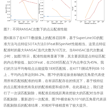
图7：不同RANSAC次数下的点云配准性能
图6展示了在KITTI数据集上的配准召回率，基于SuperLine3D的配
准方法与点特征SOTA方法D3Feat和SpinNet性能相当。这里点特征
配准时的最大RANSAC迭代次数为10万次。当RANSAC迭代次数减
少时，如图7所示，配准性能将显著下降，其主要原因是点特征匹配
的内点率较低，如D3Feat，在250对匹配点下内点率仅为45%。我
们的方法平均每组点云能提取18对匹配线，在KITTI测试序列08-10
上，平均内点率达到86.2%。图7中的靠近纵坐标轴的五角星代表使
用所有匹配线配准的结果，在有误匹配存在的情况下，基于线特征
的点云配准依然有良好的配准精度和成功率。在此基础上，我们进
行了一次误匹配剔除，将配准后线线距离依然较大的匹配对当作误
匹配剔除，重新进行一次配准。图7中横坐标为10^0的五角星代表误
匹配剔除后的配准结果，对相对平移精度有了较大提升。