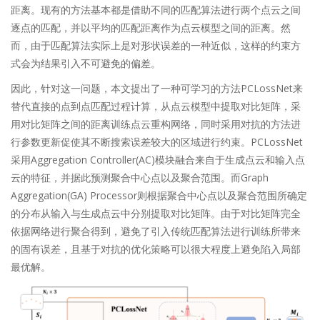
距离。现有的方法基本都是借助不同的匹配算法进行两个点云之间
逐点的匹配，并以平均的匹配距离作为点云模型之间的距离。然
而，由于匹配算法实际上是对形状误差的一种近似，这样的约束方
式会为结果引入不可避免的偏差。
因此，针对这一问题，本文提出了一种可学习的方法PCLossNet来
替代直接的点到点匹配过程计算，从点云模型中提取对比矩阵，采
用对比矩阵之间的距离训练点云重构网络，同时采用对抗的方法进
行参数更新促使其不断搜索误差较大的区域进行约束。PCLossNet
采用Aggregation Controller(AC)模块融合来自于生成点云和输入点
云的特征，并据此预测聚合中心点以及聚合范围。而Graph
Aggregation(GA) Processor则根据聚合中心点以及聚合范围所确定
的分布从输入与生成点云中分别提取对比矩阵。由于对比矩阵完全
依据网络进行聚合得到，避免了引入传统匹配算法进行训练所带来
的固有误差，且基于对抗的优化策略可以很大程度上避免陷入局部
最优解。