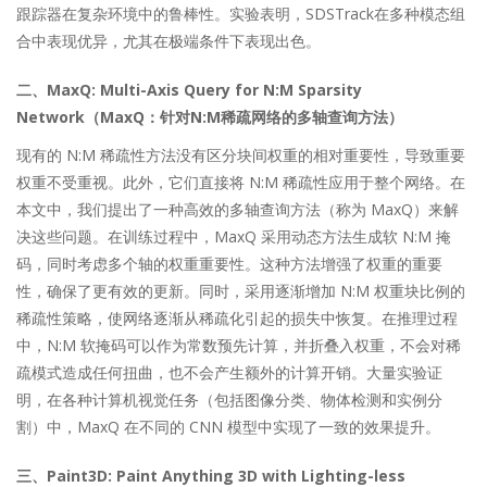
跟踪器在复杂环境中的鲁棒性。实验表明，SDSTrack在多种模态组
合中表现优异，尤其在极端条件下表现出色。
二、MaxQ: Multi-Axis Query for N:M Sparsity
Network（MaxQ：针对N:M稀疏网络的多轴查询方法）
现有的 N:M 稀疏性方法没有区分块间权重的相对重要性，导致重要
权重不受重视。此外，它们直接将 N:M 稀疏性应用于整个网络。在
本文中，我们提出了一种高效的多轴查询方法（称为 MaxQ）来解
决这些问题。在训练过程中，MaxQ 采用动态方法生成软 N:M 掩
码，同时考虑多个轴的权重重要性。这种方法增强了权重的重要
性，确保了更有效的更新。同时，采用逐渐增加 N:M 权重块比例的
稀疏性策略，使网络逐渐从稀疏化引起的损失中恢复。在推理过程
中，N:M 软掩码可以作为常数预先计算，并折叠入权重，不会对稀
疏模式造成任何扭曲，也不会产生额外的计算开销。大量实验证
明，在各种计算机视觉任务（包括图像分类、物体检测和实例分
割）中，MaxQ 在不同的 CNN 模型中实现了一致的效果提升。
三、Paint3D: Paint Anything 3D with Lighting-less