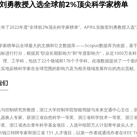
验室刘勇教授入选全球前2%顶尖科学家榜单
了2022年度“全球前2%顶尖科学家榜单”。APRIL实验室刘勇教授入选“
学家榜单以全球最大的文摘和引文数据库——Scopus数据库为依据，基
标进行打分，根据其“职业长期影响力”和“年度影响力”，从近1000万名
、理、工学科，包括了22个领域和176个子学科。此项数据提供了一个
真实地反映科学家在全球范围的影响力及为相关领域发展作出的杰出贡献
统与控制研究所教授，浙江大学控制学院智能驾驶与未来交通中心主任，
机器换人专家。获浙江省自然科学一等奖、浙江省科学技术一等奖、浙江
等奖、浙江省杰出青年科学基金项目，入选中组部万人计划青年拔尖人才
钱江特聘专家和浙江省 151 人才项目，以第一作者或通讯作者在IEEE Transa